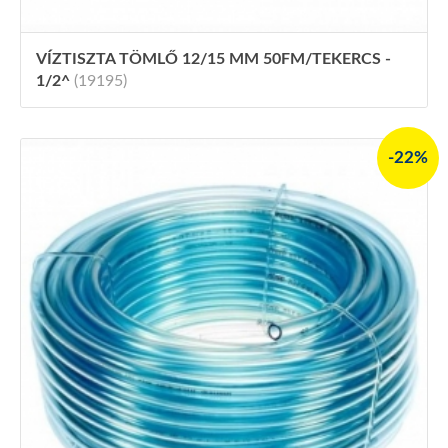
VÍZTISZTA TÖMLŐ 12/15 MM 50FM/TEKERCS -
1/2^
(19195)
-22%