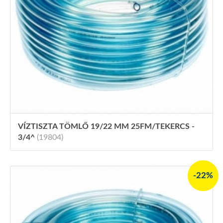
VÍZTISZTA TÖMLŐ 19/22 MM 25FM/TEKERCS -
3/4^
(19804)
-22%