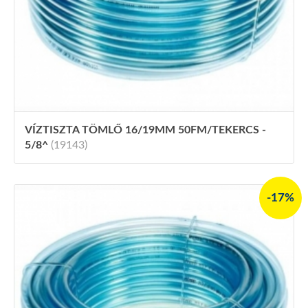
VÍZTISZTA TÖMLŐ 16/19MM 50FM/TEKERCS -
5/8^
(19143)
-17%