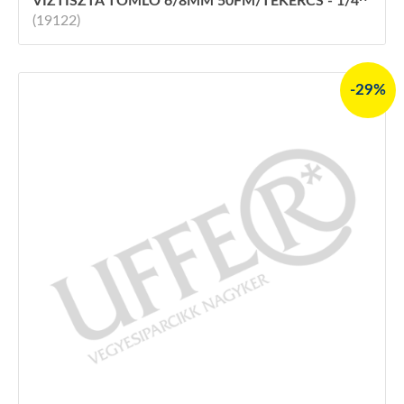
VÍZTISZTA TÖMLŐ 6/8MM 50FM/TEKERCS - 1/4^
(19122)
-29%