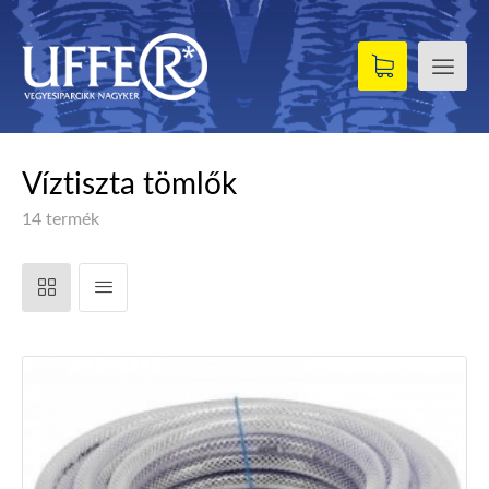
Víztiszta tömlők
14 termék