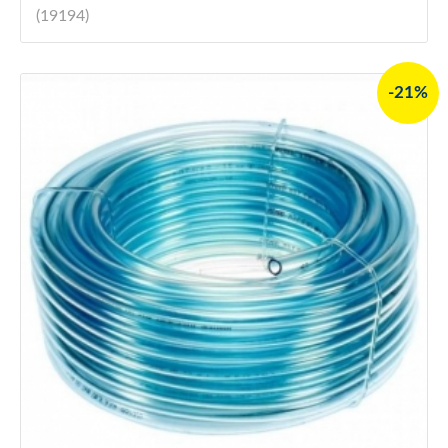
(19194)
-21%