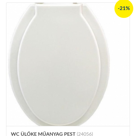
-21%
WC ÜLŐKE MŰANYAG PEST
(24056)