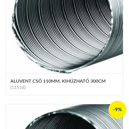
ALUVENT CSŐ 110MM, KIHÚZHATÓ 300CM
(11518)
-9%