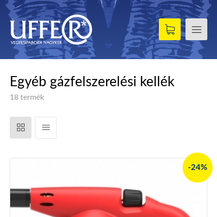
Egyéb gázfelszerelési kellék
18 termék
-24%