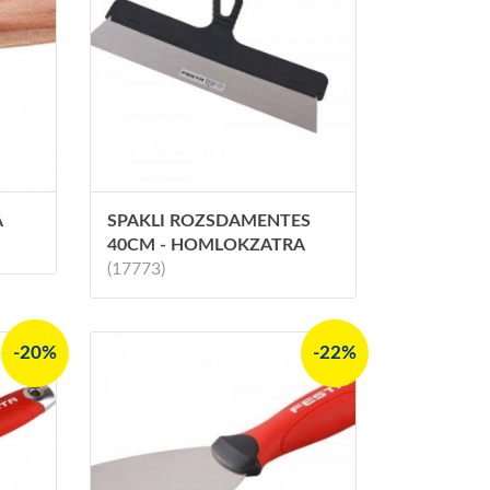
A
SPAKLI ROZSDAMENTES
40CM - HOMLOKZATRA
(17773)
-20%
-22%