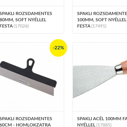
SPAKLI ROZSDAMENTES
SPAKLI ROZSDAMENT
80MM, SOFT NYÉLLEL
100MM, SOFT NYÉLLEL
FESTA
(17026)
FESTA
(17491)
-22%
SPAKLI ROZSDAMENTES
SPAKLI ACÉL 100MM F
60CM - HOMLOKZATRA
NYÉLLEL
(17885)