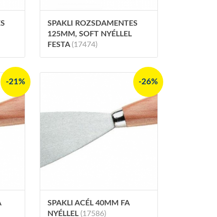
ES
SPAKLI ROZSDAMENTES
125MM, SOFT NYÉLLEL
FESTA
(17474)
-21%
-26%
A
SPAKLI ACÉL 40MM FA
NYÉLLEL
(17586)