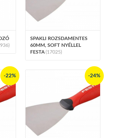
NOZÓ
SPAKLI ROZSDAMENTES
7936)
60MM, SOFT NYÉLLEL
FESTA
(17025)
-22%
-24%