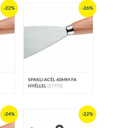
-22%
-26%
SPAKLI ACÉL 60MM FA
NYÉLLEL
(17775)
-24%
-22%