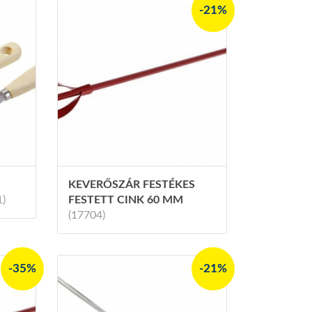
-21%
KEVERŐSZÁR FESTÉKES
1)
FESTETT CINK 60 MM
(17704)
-35%
-21%