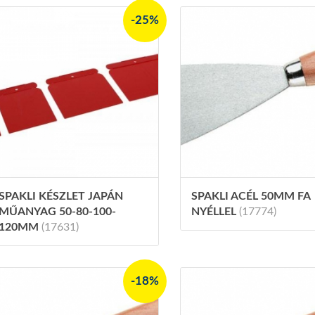
-25%
SPAKLI KÉSZLET JAPÁN
SPAKLI ACÉL 50MM FA
MŰANYAG 50-80-100-
NYÉLLEL
(17774)
120MM
(17631)
-18%