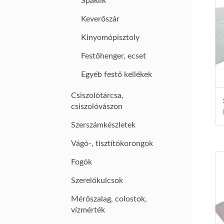
Spaklik
Keverőszár
Kinyomópisztoly
Festőhenger, ecset
Egyéb festő kellékek
Csiszolótárcsa,
csiszolóvászon
Szerszámkészletek
Vágó-, tisztítókorongok
Fogók
Szerelőkulcsok
Mérőszalag, colostok,
vízmérték