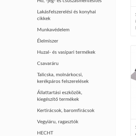
Hó, -jég- és csúszásmentesítés
Lakásfelszerelési és konyhai
cikkek
Munkavédelem
Élelmiszer
Huzal- és vasipari termékek
Csavaráru
Talicska, molnárkocsi,
kerékpáros felszerelések
Állattartási eszközök,
kiegészítő termékek
Kertirácsok, baromfirácsok
Vegyiáru, ragasztók
HECHT