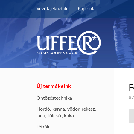
Vevőtájékoztató
Kapcsolat
Új termékeink
F
87
Öntözéstechnika
Hordó, kanna, vödör, rekesz,
láda, tölcsér, kuka
Létrák