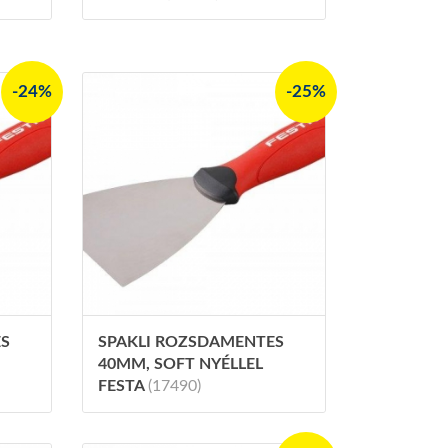
-24%
-25%
ES
SPAKLI ROZSDAMENTES
40MM, SOFT NYÉLLEL
FESTA
(17490)