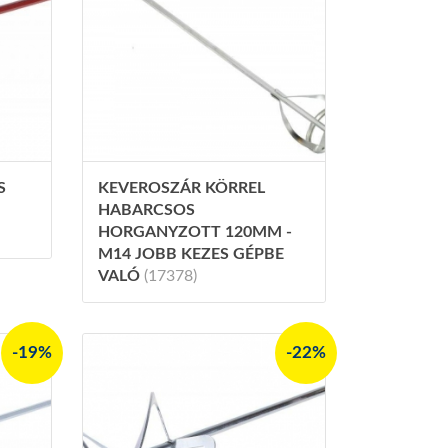
S
KEVEROSZÁR KÖRREL
HABARCSOS
HORGANYZOTT 120MM -
M14 JOBB KEZES GÉPBE
VALÓ
(17378)
-19%
-22%