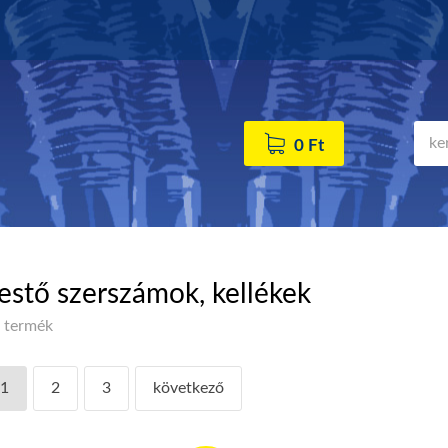
0 Ft
estő szerszámok, kellékek
 termék
1
2
3
következő