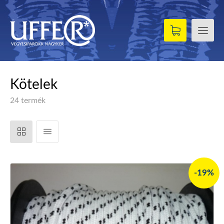
Kötelek
24 termék
-19%