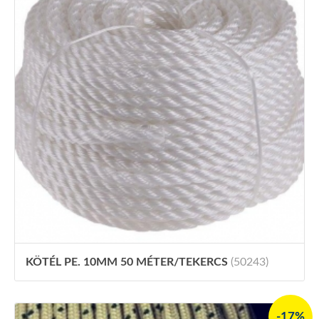
KÖTÉL PE. 10MM 50 MÉTER/TEKERCS
(50243)
-17%