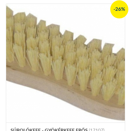
-26%
SÚROLÓKEFE - GYÖKÉRKEFE ERŐS
(17107)