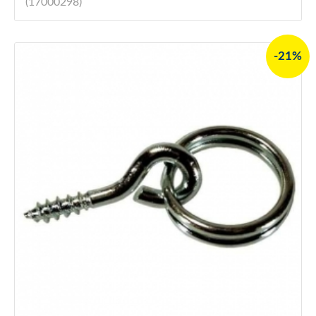
(17000298)
-21%