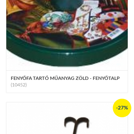
FENYŐFA TARTÓ MŰANYAG ZÖLD - FENYŐTALP
(10452)
-27%