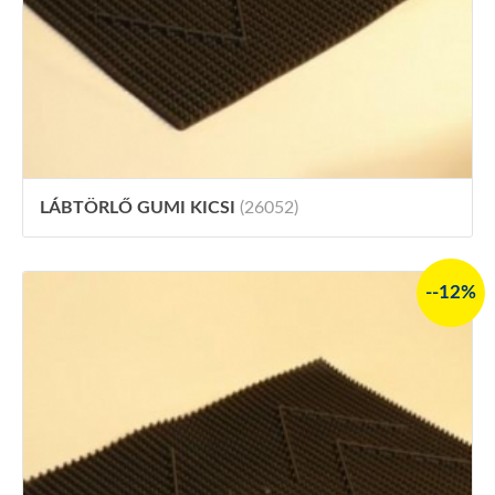
LÁBTÖRLŐ GUMI KICSI
(26052)
--12%