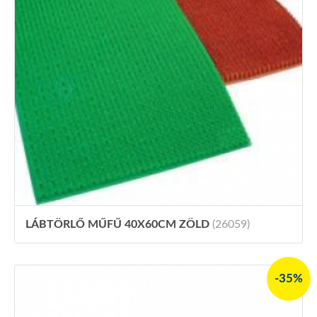
LÁBTÖRLŐ MŰFŰ 40X60CM ZÖLD
(26059)
-35%