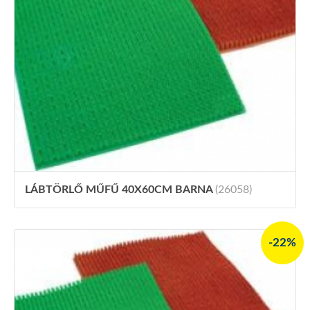
LÁBTÖRLŐ MŰFŰ 40X60CM BARNA
(26058)
-22%