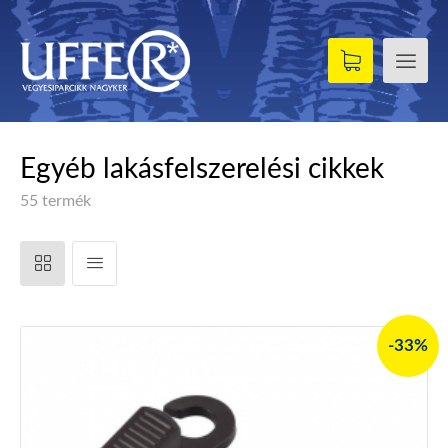
Egyéb lakásfelszerelési cikkek
55 termék
-33%