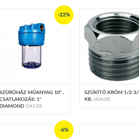
-22%
SZŰRŐHÁZ MŰANYAG 10" ,
SZŰKÍTŐ KRÓM 1/2-3/
CSATLAKOZÁS: 1"
KB.
(40438)
DIAMOND
(24130)
-6%