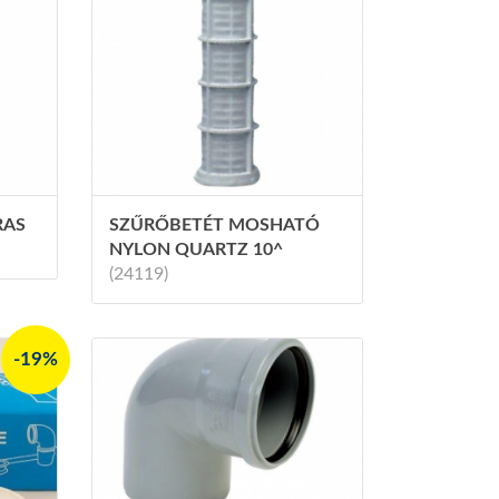
RAS
SZŰRŐBETÉT MOSHATÓ
NYLON QUARTZ 10^
(24119)
-19%