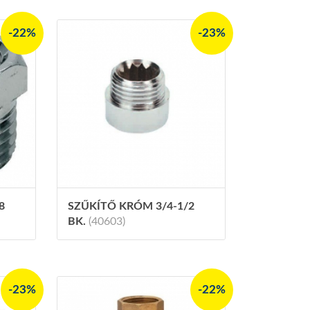
-22%
-23%
8
SZŰKÍTŐ KRÓM 3/4-1/2
BK.
(40603)
-23%
-22%