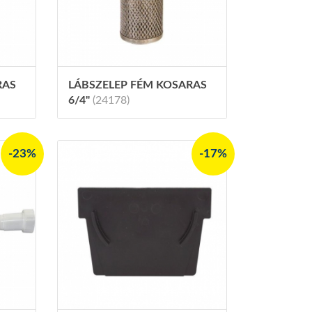
RAS
LÁBSZELEP FÉM KOSARAS
6/4"
(24178)
-23%
-17%