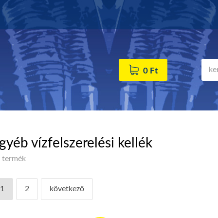
0 Ft
gyéb vízfelszerelési kellék
 termék
1
2
következő