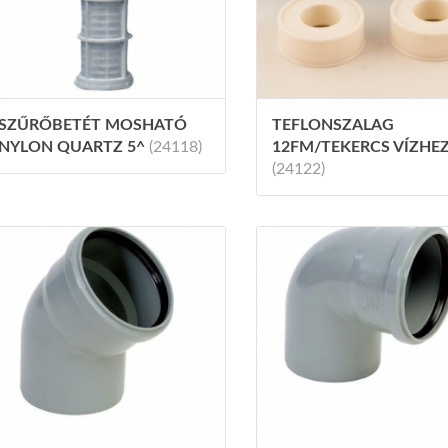
SZŰRŐBETÉT MOSHATÓ
TEFLONSZALAG
NYLON QUARTZ 5^
(24118)
12FM/TEKERCS VÍZHE
(24122)