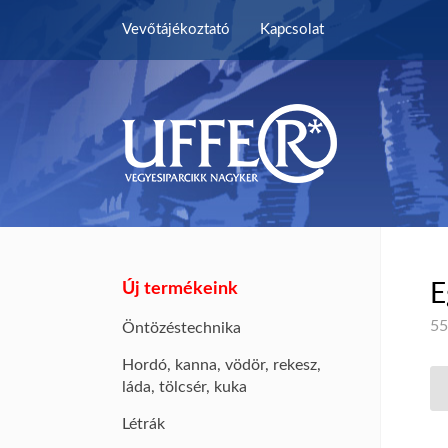
Vevőtájékoztató
Kapcsolat
Új termékeink
E
55
Öntözéstechnika
Hordó, kanna, vödör, rekesz,
láda, tölcsér, kuka
Létrák