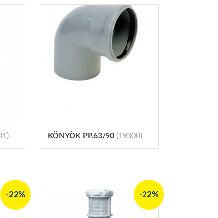
01)
KÖNYÖK PP.63/90
(19300)
-22%
-22%