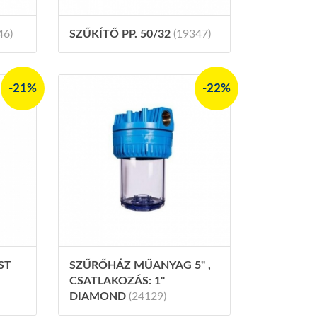
46)
SZŰKÍTŐ PP. 50/32
(19347)
-21%
-22%
ST
SZŰRŐHÁZ MŰANYAG 5" ,
CSATLAKOZÁS: 1"
DIAMOND
(24129)