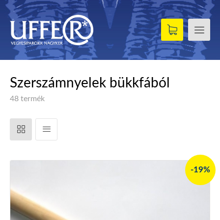
Szerszámnyelek bükkfából
48 termék
-19%