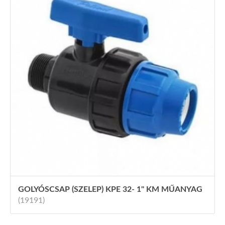
GOLYÓSCSAP (SZELEP) KPE 32- 1" KM MŰANYAG
(19191)