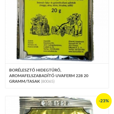
BORÉLESZTŐ HIDEGTŰRŐ,
AROMAFELSZABADÍTÓ UVAFERM 228 20
GRAMM/TASAK
(80065)
-23%