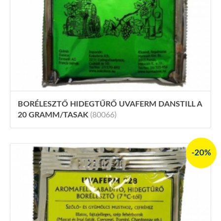
BORÉLESZTŐ HIDEGTŰRŐ UVAFERM DANSTILL A
20 GRAMM/TASAK
(80066)
-20%