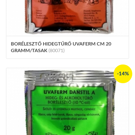
BORÉLESZTŐ HIDEGTŰRŐ UVAFERM CM 20
GRAMM/TASAK
(80071)
-14%