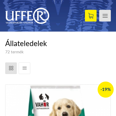
Állateledelek
72 termék
-19%