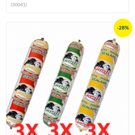
(30041)
-28%