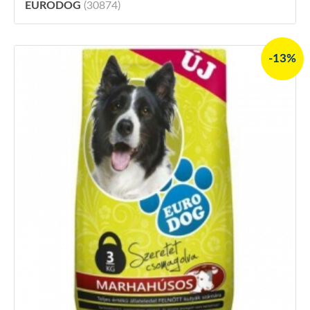
EURODOG
(30874)
-13%