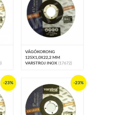
VÁGÓKORONG
125X1,0X22,2 MM
)
VARSTROJ INOX
(17672)
-23%
-23%