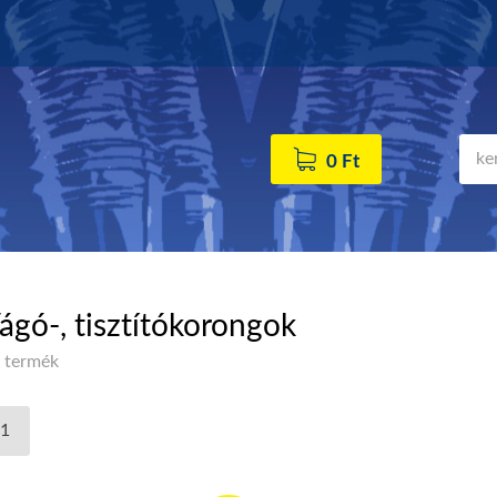
0 Ft
ágó-, tisztítókorongok
 termék
1