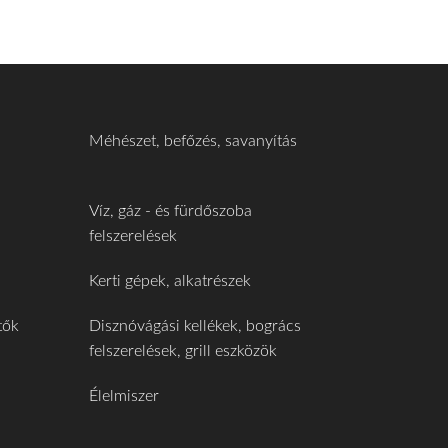
Méhészet, befőzés, savanyítás
Víz, gáz - és fürdőszoba
felszerelések
Kerti gépek, alkatrészek
tők
Disznóvágási kellékek, bogrács
felszerelések, grill eszközök
Élelmiszer