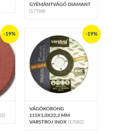
GYÉMÁNTVÁGÓ DIAMANT
(17768)
-19%
-19%
VÁGÓKORONG
02)
115X1,0X22,2 MM
VARSTROJ INOX
(17082)