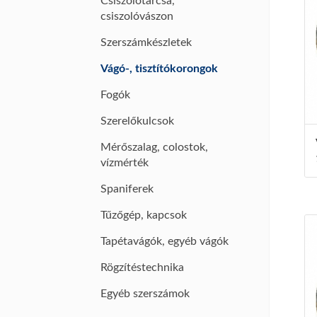
Csiszolótárcsa,
csiszolóvászon
Szerszámkészletek
Vágó-, tisztítókorongok
Fogók
Szerelőkulcsok
Mérőszalag, colostok,
vízmérték
Spaniferek
Tűzőgép, kapcsok
Tapétavágók, egyéb vágók
Rögzítéstechnika
Egyéb szerszámok