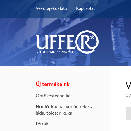
Vevőtájékoztató
Kapcsolat
Új termékeink
V
19
Öntözéstechnika
Hordó, kanna, vödör, rekesz,
láda, tölcsér, kuka
Létrák