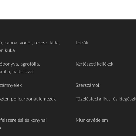
, kanna, vödör, rekesz, láda,
Létrák
ér, kuka
óponyva, agrofólia,
Kertészeti kellékek
xtília, nádszövet
számnyelek
Szerszámok
szter, policarbonát lemezek
Tüzeléstechnika, -és kiegészí
felszerelési és konyhai
Munkavédelem
k