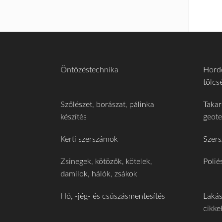
Öntözéstechnika
Hordó
tölcs
Szőlészet, borászat, pálinka
Takar
készítés
geote
Kerti szerszámok
Szer
Zsinegek, kötözők, kötelek,
Polié
damilok, hálók, zsákok
Hó, -jég- és csúszásmentesítés
Lakás
cikke