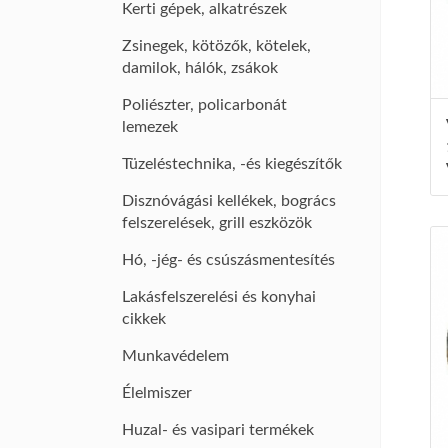
Kerti gépek, alkatrészek
Zsinegek, kötözők, kötelek,
damilok, hálók, zsákok
Poliészter, policarbonát
lemezek
Tüzeléstechnika, -és kiegészítők
Disznóvágási kellékek, bogrács
felszerelések, grill eszközök
Hó, -jég- és csúszásmentesítés
Lakásfelszerelési és konyhai
cikkek
Munkavédelem
Élelmiszer
Huzal- és vasipari termékek