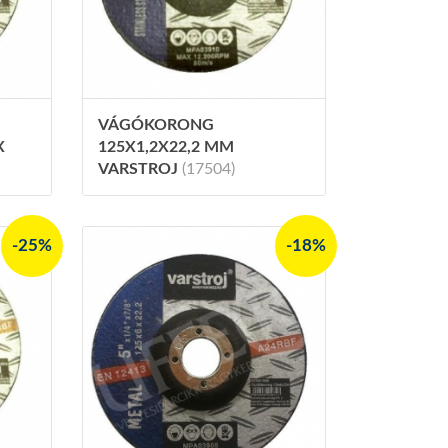
VÁGÓKORONG
X
125X1,2X22,2 MM
VARSTROJ
(17504)
-25%
-18%