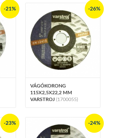
-21%
-26%
VÁGÓKORONG
115X2,5X22,2 MM
VARSTROJ
(1700055)
-23%
-24%