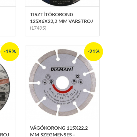
TISZTÍTÓKORONG
125X6X22,2 MM VARSTROJ
(17495)
-19%
-21%
VÁGÓKORONG 115X22,2
TROJ
MM SZEGMENSES -