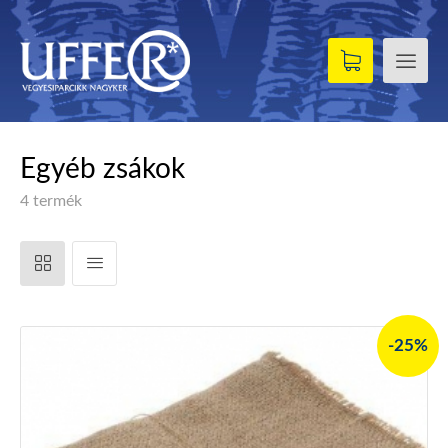
Egyéb zsákok
4 termék
-25%